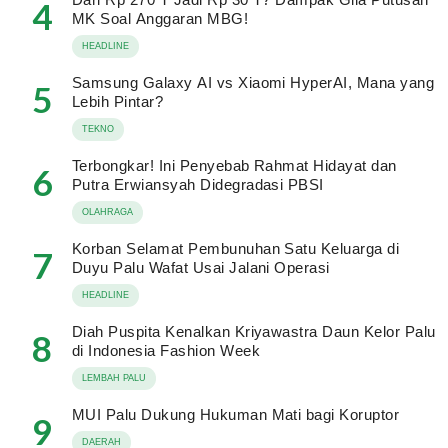
4
MK Soal Anggaran MBG!
HEADLINE
Samsung Galaxy AI vs Xiaomi HyperAI, Mana yang
5
Lebih Pintar?
TEKNO
Terbongkar! Ini Penyebab Rahmat Hidayat dan
6
Putra Erwiansyah Didegradasi PBSI
OLAHRAGA
Korban Selamat Pembunuhan Satu Keluarga di
7
Duyu Palu Wafat Usai Jalani Operasi
HEADLINE
Diah Puspita Kenalkan Kriyawastra Daun Kelor Palu
8
di Indonesia Fashion Week
LEMBAH PALU
MUI Palu Dukung Hukuman Mati bagi Koruptor
9
DAERAH