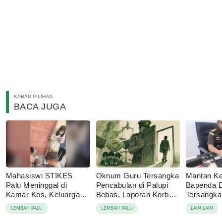
KABAR PILIHAN
BACA JUGA
Mahasiswi STIKES
Oknum Guru Tersangka
Mantan Ke
Palu Meninggal di
Pencabulan di Palupi
Bapenda 
Kamar Kos, Keluarga
Bebas, Laporan Korban
Tersangk
Tolak Autopsi
Berujung Damai
Korupsi P
LEMBAH PALU
LEMBAH PALU
LAIN LAIN