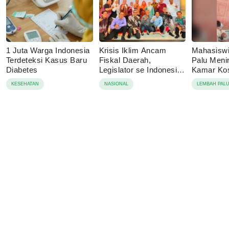
1 Juta Warga Indonesia
Krisis Iklim Ancam
Mahasisw
Terdeteksi Kasus Baru
Fiskal Daerah,
Palu Menin
Diabetes
Legislator se Indonesia
Kamar Kos
Dorong APBD Berbasis
Tolak Auto
KESEHATAN
NASIONAL
LEMBAH PAL
Ketahanan Lingkungan