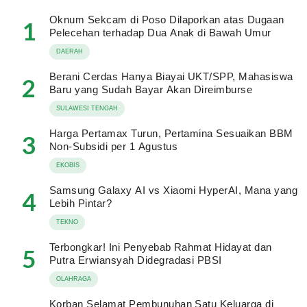
Oknum Sekcam di Poso Dilaporkan atas Dugaan
1
Pelecehan terhadap Dua Anak di Bawah Umur
DAERAH
Berani Cerdas Hanya Biayai UKT/SPP, Mahasiswa
2
Baru yang Sudah Bayar Akan Direimburse
SULAWESI TENGAH
Harga Pertamax Turun, Pertamina Sesuaikan BBM
3
Non-Subsidi per 1 Agustus
EKOBIS
Samsung Galaxy AI vs Xiaomi HyperAI, Mana yang
4
Lebih Pintar?
TEKNO
Terbongkar! Ini Penyebab Rahmat Hidayat dan
5
Putra Erwiansyah Didegradasi PBSI
OLAHRAGA
Korban Selamat Pembunuhan Satu Keluarga di