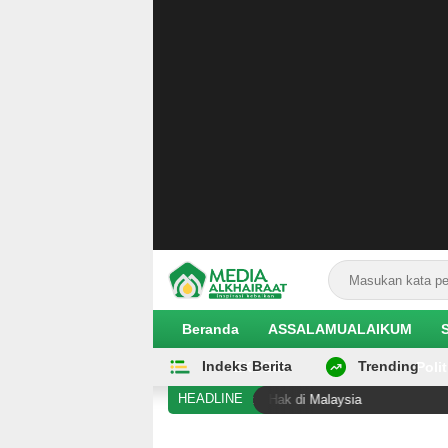
Beranda
ASSALAMUALAIKUM
Indeks Berita
Trending
EKOBIS
Polit
HEADLINE
al Sigi Diduga Alami Pelanggaran Hak di Malaysia
Hila