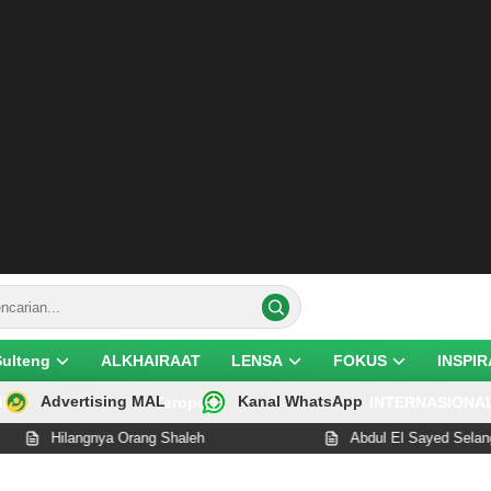
Sulteng
ALKHAIRAAT
LENSA
FOKUS
INSPIR
Advertising MAL
Kanal WhatsApp
ik
Teropong
INTERNASIONA
ngnya Orang Shaleh
Abdul El Sayed Selangkah Lagi Ce