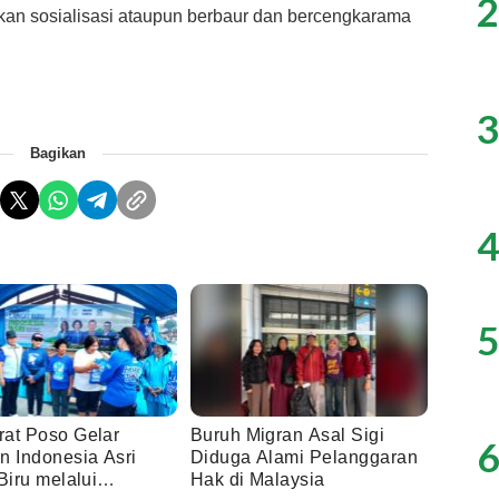
2
kan sosialisasi ataupun berbaur dan bercengkarama
3
Bagikan
4
5
at Poso Gelar
Buruh Migran Asal Sigi
6
n Indonesia Asri
Diduga Alami Pelanggaran
Biru melalui
Hak di Malaysia