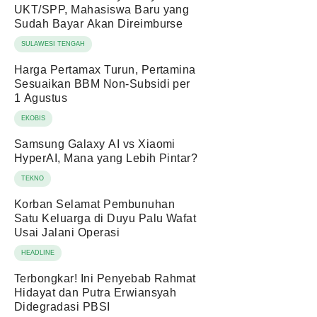
UKT/SPP, Mahasiswa Baru yang
Sudah Bayar Akan Direimburse
SULAWESI TENGAH
Harga Pertamax Turun, Pertamina
Sesuaikan BBM Non-Subsidi per
1 Agustus
EKOBIS
Samsung Galaxy AI vs Xiaomi
HyperAI, Mana yang Lebih Pintar?
TEKNO
Korban Selamat Pembunuhan
Satu Keluarga di Duyu Palu Wafat
Usai Jalani Operasi
HEADLINE
Terbongkar! Ini Penyebab Rahmat
Hidayat dan Putra Erwiansyah
Didegradasi PBSI