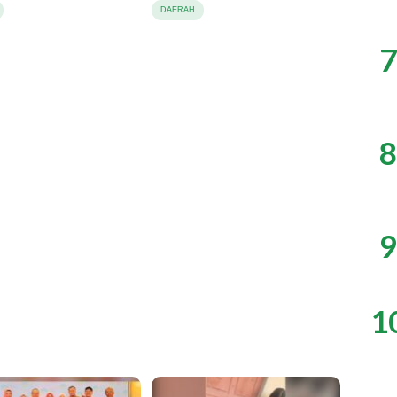
gian Sembako
DAERAH
7
8
9
1