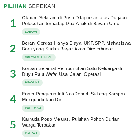
PILIHAN
SEPEKAN
Oknum Sekcam di Poso Dilaporkan atas Dugaan
1
Pelecehan terhadap Dua Anak di Bawah Umur
DAERAH
Berani Cerdas Hanya Biayai UKT/SPP, Mahasiswa
2
Baru yang Sudah Bayar Akan Direimburse
SULAWESI TENGAH
Korban Selamat Pembunuhan Satu Keluarga di
3
Duyu Palu Wafat Usai Jalani Operasi
HEADLINE
Enam Pengurus Inti NasDem di Sulteng Kompak
4
Mengundurkan Diri
POLHUKAM
Karhutla Poso Meluas, Puluhan Pohon Durian
5
Warga Terbakar
DAERAH