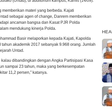
ulako (Untad), di auditorium kampus, Kamis (14/09).
ng memberikan materi yang berbeda. Kajati
ntad sebagai agen of change, Danrem memberikan
adapi ancaman bangsa dan Kasat PJR Polda
alam mendukung kinerja Polda.
HEA
uhammad Basir melaporkan kepada Kajati, Kapolda
tahun akademik 2017 sebanyak 9.968 orang. Jumlah
sejarah Untad.
pi kalau dibandingkan dengan Angka Partisipasi Kasa
un sampai 23 tahun, maka yang berkesempatan
itar 11,2 persen,” katanya.