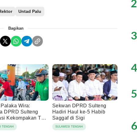
2
Rektor
Untad Palu
Bagikan
3
4
5
Palaka Wira:
Sekwan DPRD Sulteng
a DPRD Sulteng
Hadiri Haul ke-5 Habib
asi Kekompakan TNI-
Saggaf di Sigi
6
akat
I TENGAH
SULAWESI TENGAH