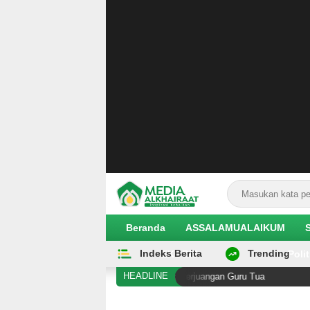
Beranda
ASSALAMUALAIKUM
Indeks Berita
Trending
EKOBIS
Polit
HEADLINE
a di Antara Kening Penghalang Perjuangan Guru Tua
A