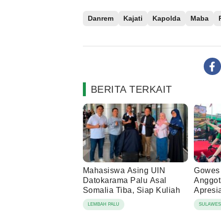
Danrem
Kajati
Kapolda
Maba
BERITA TERKAIT
Mahasiswa Asing UIN
Gowes 
Datokarama Palu Asal
Anggot
Somalia Tiba, Siap Kuliah
Apresi
Masyar
LEMBAH PALU
SULAWES