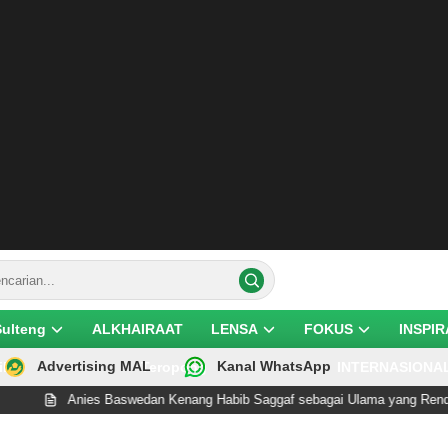
Sulteng
ALKHAIRAAT
LENSA
FOKUS
INSPIR
Advertising MAL
Kanal WhatsApp
ik
Teropong
INTERNASIONA
nies Baswedan Kenang Habib Saggaf sebagai Ulama yang Rendah Hati dan 