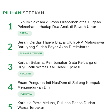
PILIHAN
SEPEKAN
Oknum Sekcam di Poso Dilaporkan atas Dugaan
1
Pelecehan terhadap Dua Anak di Bawah Umur
DAERAH
Berani Cerdas Hanya Biayai UKT/SPP, Mahasiswa
2
Baru yang Sudah Bayar Akan Direimburse
SULAWESI TENGAH
Korban Selamat Pembunuhan Satu Keluarga di
3
Duyu Palu Wafat Usai Jalani Operasi
HEADLINE
Enam Pengurus Inti NasDem di Sulteng Kompak
4
Mengundurkan Diri
POLHUKAM
Karhutla Poso Meluas, Puluhan Pohon Durian
5
Warga Terbakar