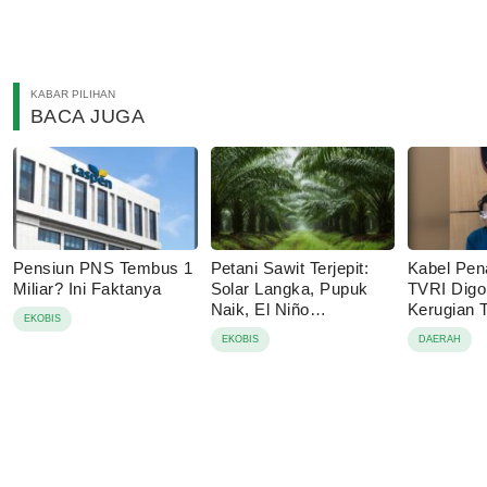
KABAR PILIHAN
BACA JUGA
Pensiun PNS Tembus 1
Petani Sawit Terjepit:
Kabel Pen
Miliar? Ini Faktanya
Solar Langka, Pupuk
TVRI Digo
Naik, El Niño
Kerugian
EKOBIS
Mengancam
Juta
EKOBIS
DAERAH