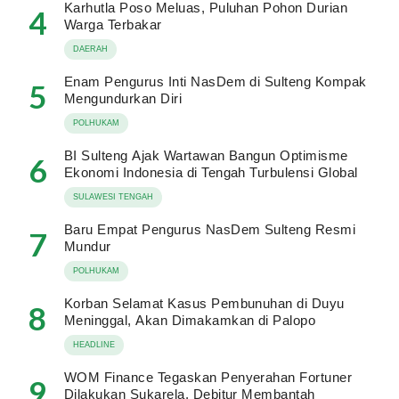
Karhutla Poso Meluas, Puluhan Pohon Durian
4
Warga Terbakar
DAERAH
Enam Pengurus Inti NasDem di Sulteng Kompak
5
Mengundurkan Diri
POLHUKAM
BI Sulteng Ajak Wartawan Bangun Optimisme
6
Ekonomi Indonesia di Tengah Turbulensi Global
SULAWESI TENGAH
Baru Empat Pengurus NasDem Sulteng Resmi
7
Mundur
POLHUKAM
Korban Selamat Kasus Pembunuhan di Duyu
8
Meninggal, Akan Dimakamkan di Palopo
HEADLINE
WOM Finance Tegaskan Penyerahan Fortuner
9
Dilakukan Sukarela, Debitur Membantah