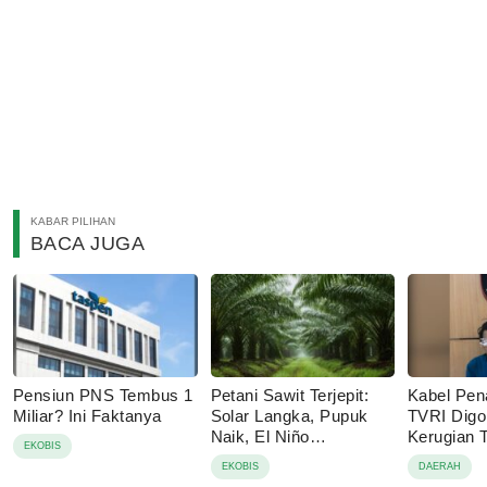
KABAR PILIHAN
BACA JUGA
Pensiun PNS Tembus 1
Petani Sawit Terjepit:
Kabel Pen
Miliar? Ini Faktanya
Solar Langka, Pupuk
TVRI Digo
Naik, El Niño
Kerugian
EKOBIS
Mengancam
Juta
EKOBIS
DAERAH