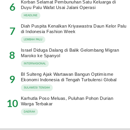
Korban Selamat Pembunuhan Satu Keluarga di
6
Duyu Palu Wafat Usai Jalani Operasi
HEADLINE
Diah Puspita Kenalkan Kriyawastra Daun Kelor Palu
7
di Indonesia Fashion Week
LEMBAH PALU
Israel Diduga Dalang di Balik Gelombang Migran
8
Maroko ke Spanyol
INTERNASIONAL
BI Sulteng Ajak Wartawan Bangun Optimisme
9
Ekonomi Indonesia di Tengah Turbulensi Global
SULAWESI TENGAH
Karhutla Poso Meluas, Puluhan Pohon Durian
10
Warga Terbakar
DAERAH