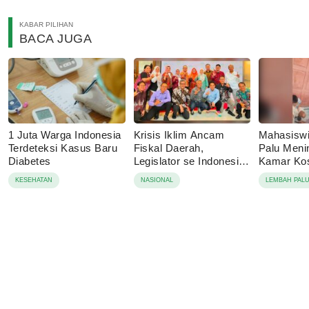
KABAR PILIHAN
BACA JUGA
1 Juta Warga Indonesia
Krisis Iklim Ancam
Mahasisw
Terdeteksi Kasus Baru
Fiskal Daerah,
Palu Menin
Diabetes
Legislator se Indonesia
Kamar Kos
Dorong APBD Berbasis
Tolak Auto
KESEHATAN
NASIONAL
LEMBAH PAL
Ketahanan Lingkungan