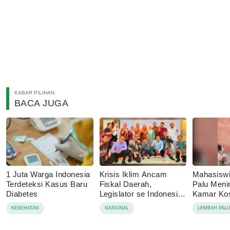
KABAR PILIHAN
BACA JUGA
1 Juta Warga Indonesia
Krisis Iklim Ancam
Mahasisw
Terdeteksi Kasus Baru
Fiskal Daerah,
Palu Menin
Diabetes
Legislator se Indonesia
Kamar Kos
Dorong APBD Berbasis
Tolak Auto
KESEHATAN
NASIONAL
LEMBAH PAL
Ketahanan Lingkungan