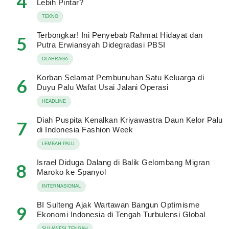
4
Lebih Pintar?
TEKNO
Terbongkar! Ini Penyebab Rahmat Hidayat dan
5
Putra Erwiansyah Didegradasi PBSI
OLAHRAGA
Korban Selamat Pembunuhan Satu Keluarga di
6
Duyu Palu Wafat Usai Jalani Operasi
HEADLINE
Diah Puspita Kenalkan Kriyawastra Daun Kelor Palu
7
di Indonesia Fashion Week
LEMBAH PALU
Israel Diduga Dalang di Balik Gelombang Migran
8
Maroko ke Spanyol
INTERNASIONAL
BI Sulteng Ajak Wartawan Bangun Optimisme
9
Ekonomi Indonesia di Tengah Turbulensi Global
SULAWESI TENGAH