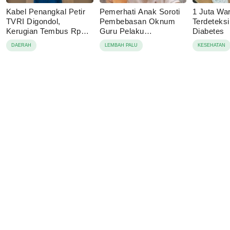
Kabel Penangkal Petir
Pemerhati Anak Soroti
1 Juta Wa
TVRI Digondol,
Pembebasan Oknum
Terdeteks
Kerugian Tembus Rp80
Guru Pelaku
Diabetes
Juta
Pencabulan, Desak
DAERAH
LEMBAH PALU
KESEHATAN
Proses Hukum
Dilanjutkan