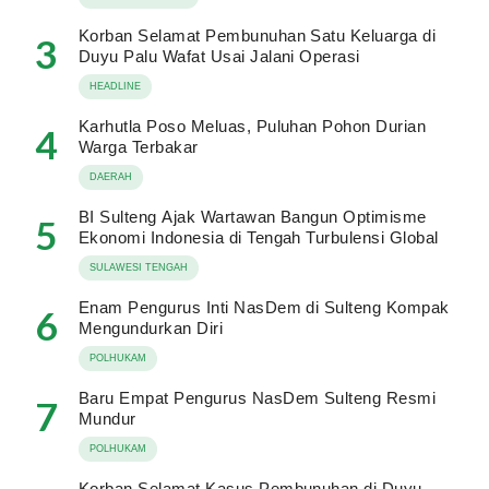
Korban Selamat Pembunuhan Satu Keluarga di
3
Duyu Palu Wafat Usai Jalani Operasi
HEADLINE
Karhutla Poso Meluas, Puluhan Pohon Durian
4
Warga Terbakar
DAERAH
BI Sulteng Ajak Wartawan Bangun Optimisme
5
Ekonomi Indonesia di Tengah Turbulensi Global
SULAWESI TENGAH
Enam Pengurus Inti NasDem di Sulteng Kompak
6
Mengundurkan Diri
POLHUKAM
Baru Empat Pengurus NasDem Sulteng Resmi
7
Mundur
POLHUKAM
Korban Selamat Kasus Pembunuhan di Duyu