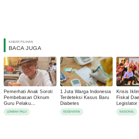
KABAR PILIHAN
BACA JUGA
Pemerhati Anak Soroti
1 Juta Warga Indonesia
Krisis Ik
Pembebasan Oknum
Terdeteksi Kasus Baru
Fiskal Dae
Guru Pelaku
Diabetes
Legislator
Pencabulan, Desak
Dorong A
LEMBAH PALU
KESEHATAN
NASIONAL
Proses Hukum
Ketahanan
Dilanjutkan