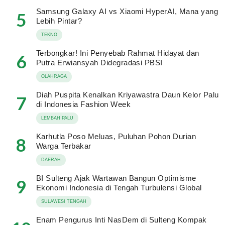
Samsung Galaxy AI vs Xiaomi HyperAI, Mana yang
5
Lebih Pintar?
TEKNO
Terbongkar! Ini Penyebab Rahmat Hidayat dan
6
Putra Erwiansyah Didegradasi PBSI
OLAHRAGA
Diah Puspita Kenalkan Kriyawastra Daun Kelor Palu
7
di Indonesia Fashion Week
LEMBAH PALU
Karhutla Poso Meluas, Puluhan Pohon Durian
8
Warga Terbakar
DAERAH
BI Sulteng Ajak Wartawan Bangun Optimisme
9
Ekonomi Indonesia di Tengah Turbulensi Global
SULAWESI TENGAH
Enam Pengurus Inti NasDem di Sulteng Kompak