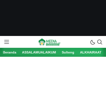
Beranda
ASSALAMUALAIKUM
Sulteng
ALKHAIRAAT