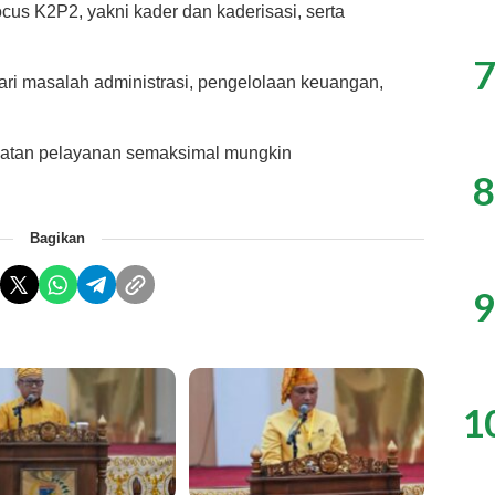
focus K2P2, yakni kader dan kaderisasi, serta
7
i dari masalah administrasi, pengelolaan keuangan,
giatan pelayanan semaksimal mungkin
8
Bagikan
9
1