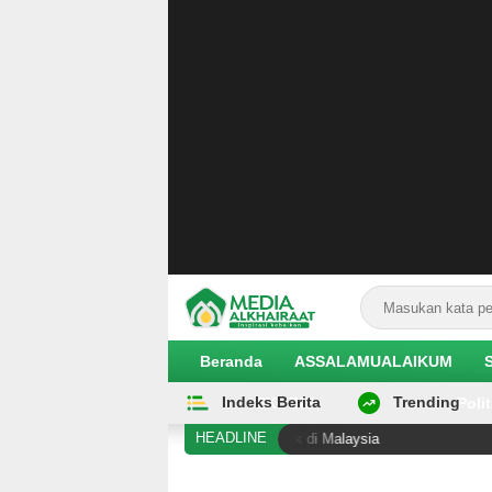
Beranda
ASSALAMUALAIKUM
Indeks Berita
Trending
EKOBIS
Polit
HEADLINE
 Sigi Diduga Alami Pelanggaran Hak di Malaysia
Hilan