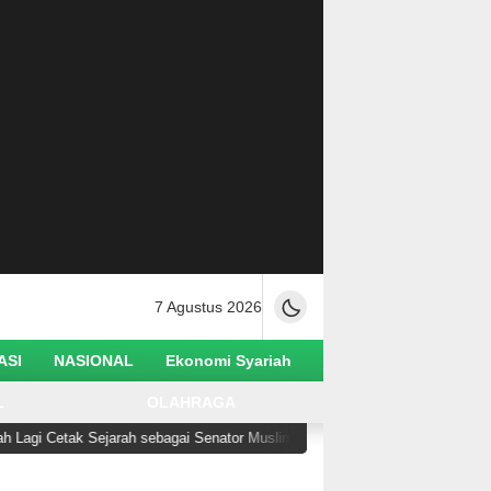
7 Agustus 2026
ASI
NASIONAL
Ekonomi Syariah
L
OLAHRAGA
ak Sejarah sebagai Senator Muslim Pertama AS
Buru