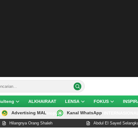
Sulteng
ALKHAIRAAT
LENSA
FOKUS
INSPIR
Advertising MAL
Kanal WhatsApp
ik
Teropong
INTERNASIONA
gnya Orang Shaleh
Abdul El Sayed Selangkah Lagi Cet