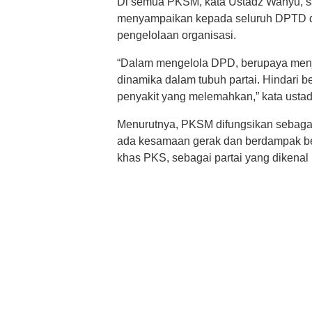
Di semua PKSM, kata Ustadz Wahyu, sap
menyampaikan kepada seluruh DPTD d
pengelolaan organisasi.
“Dalam mengelola DPD, berupaya menja
dinamika dalam tubuh partai. Hindari be
penyakit yang melemahkan,” kata usta
Menurutnya, PKSM difungsikan sebagai
ada kesamaan gerak dan berdampak besar
khas PKS, sebagai partai yang dikenal 