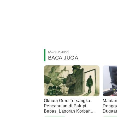
KABAR PILIHAN
BACA JUGA
Oknum Guru Tersangka
Mantan
Pencabulan di Palupi
Dongga
Bebas, Laporan Korban
Dugaan
Dicabut Setelah Mediasi
Tamba