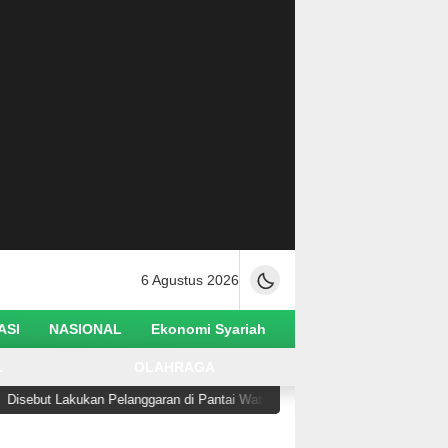
6 Agustus 2026
ASI
NASIONAL
Ekonomi Syariah
L
OLAHRAGA
kan Pelanggaran di Pantai Watusampu, Wabup Abdul Sahid Tegaskan Semua B