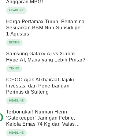
Anggaran MBG!
HEADLINE
Harga Pertamax Turun, Pertamina
Sesuaikan BBM Non-Subsidi per
1 Agustus
EKOBIS
Samsung Galaxy AI vs Xiaomi
HyperAI, Mana yang Lebih Pintar?
TEKNO
ICECC Ajak Alkhairaat Jajaki
Investasi dan Penerbangan
Perintis di Sulteng
HEADLINE
Terbongkar! Nurman Herin
0
‘Gatekeeper’ Jaringan Febrie,
Kelola Emas 74 Kg dan Valas
Ratusan Miliar!
HEADLINE