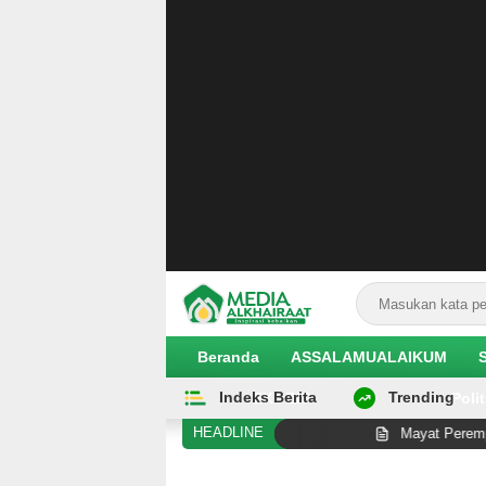
Beranda
ASSALAMUALAIKUM
Indeks Berita
Trending
EKOBIS
Polit
HEADLINE
enator Muslim Pertama AS
Mayat Perempuan Ditemukan