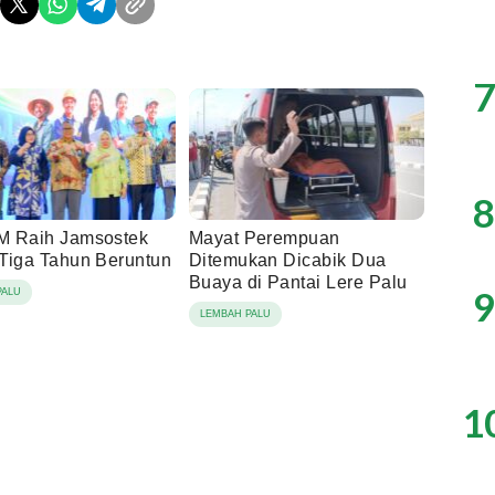
7
8
 Raih Jamsostek
Mayat Perempuan
Tiga Tahun Beruntun
Ditemukan Dicabik Dua
Buaya di Pantai Lere Palu
9
PALU
LEMBAH PALU
1