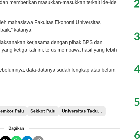
2
dan memberikan masukkan-masukkan terkait ide-ide
leh mahasiswa Fakultas Ekonomi Universitas
baik,” katanya.
3
dilaksanakan kerjasama dengan pihak BPS dan
yang ketiga kali ini, terus membawa hasil yang lebih
4
sebelumnya, data-datanya sudah lengkap atau belum.
5
emkot Palu
Sekkot Palu
Universitas Tadulako
Bagikan
6