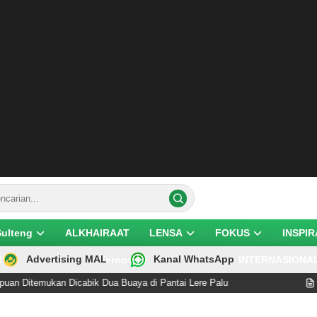
Sulteng
ALKHAIRAAT
LENSA
FOKUS
INSPIR
Advertising MAL
Kanal WhatsApp
ik
Teropong
INTERNASIONA
 Dicabik Dua Buaya di Pantai Lere Palu
Disebut Laku