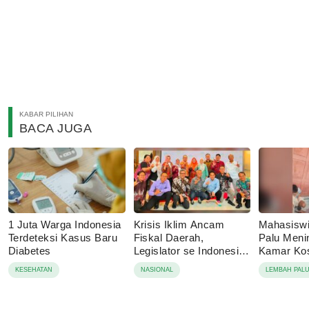
KABAR PILIHAN
BACA JUGA
1 Juta Warga Indonesia
Krisis Iklim Ancam
Mahasisw
Terdeteksi Kasus Baru
Fiskal Daerah,
Palu Menin
Diabetes
Legislator se Indonesia
Kamar Kos
Dorong APBD Berbasis
Tolak Auto
KESEHATAN
NASIONAL
LEMBAH PAL
Ketahanan Lingkungan