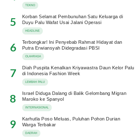
TEKNO
Korban Selamat Pembunuhan Satu Keluarga di
5
Duyu Palu Wafat Usai Jalani Operasi
HEADLINE
Terbongkar! Ini Penyebab Rahmat Hidayat dan
6
Putra Erwiansyah Didegradasi PBSI
OLAHRAGA
Diah Puspita Kenalkan Kriyawastra Daun Kelor Palu
7
di Indonesia Fashion Week
LEMBAH PALU
Israel Diduga Dalang di Balik Gelombang Migran
8
Maroko ke Spanyol
INTERNASIONAL
Karhutla Poso Meluas, Puluhan Pohon Durian
9
Warga Terbakar
DAERAH