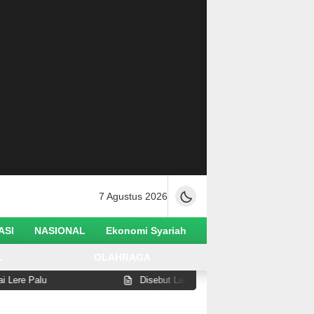
7 Agustus 2026
ASI
NASIONAL
Ekonomi Syariah
L
OLAHRAGA
Disebut Lakukan Pelanggaran di Pantai Watusampu, Wabu