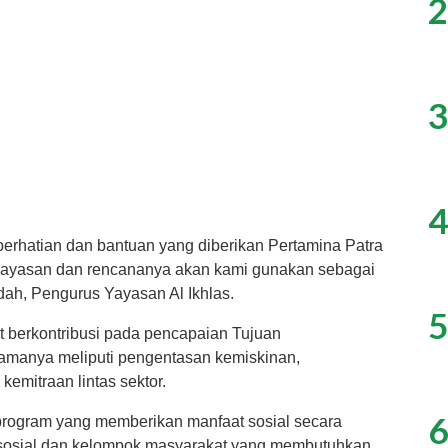
2
3
4
erhatian dan bantuan yang diberikan Pertamina Patra
i yayasan dan rencananya akan kami gunakan sebagai
idah, Pengurus Yayasan Al Ikhlas.
5
ut berkontribusi pada pencapaian Tujuan
amanya meliputi pengentasan kemiskinan,
kemitraan lintas sektor.
6
program yang memberikan manfaat sosial secara
sosial dan kelompok masyarakat yang membutuhkan