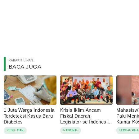
KABAR PILIHAN
BACA JUGA
1 Juta Warga Indonesia
Krisis Iklim Ancam
Mahasisw
Terdeteksi Kasus Baru
Fiskal Daerah,
Palu Menin
Diabetes
Legislator se Indonesia
Kamar Kos
Dorong APBD Berbasis
Tolak Auto
KESEHATAN
NASIONAL
LEMBAH PAL
Ketahanan Lingkungan