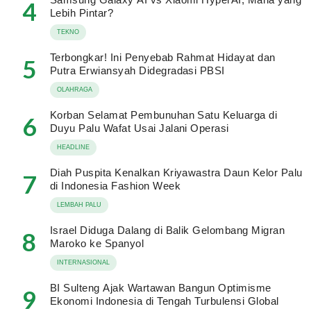
4
Lebih Pintar?
TEKNO
Terbongkar! Ini Penyebab Rahmat Hidayat dan
5
Putra Erwiansyah Didegradasi PBSI
OLAHRAGA
Korban Selamat Pembunuhan Satu Keluarga di
6
Duyu Palu Wafat Usai Jalani Operasi
HEADLINE
Diah Puspita Kenalkan Kriyawastra Daun Kelor Palu
7
di Indonesia Fashion Week
LEMBAH PALU
Israel Diduga Dalang di Balik Gelombang Migran
8
Maroko ke Spanyol
INTERNASIONAL
BI Sulteng Ajak Wartawan Bangun Optimisme
9
Ekonomi Indonesia di Tengah Turbulensi Global