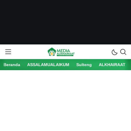
Beranda
ASSALAMUALAIKUM
Sulteng
ALKHAIRAAT