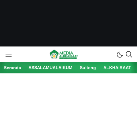
Beranda
ASSALAMUALAIKUM
Sulteng
ALKHAIRAAT