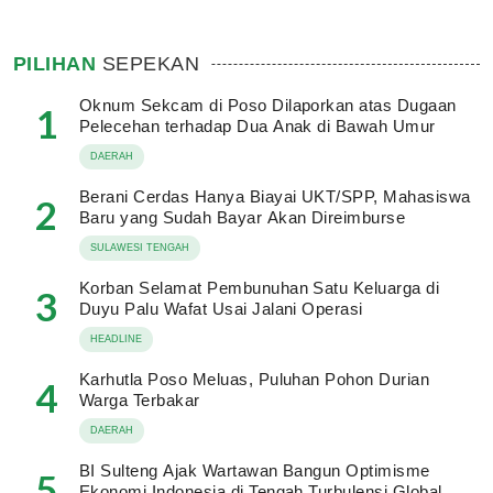
PILIHAN
SEPEKAN
Oknum Sekcam di Poso Dilaporkan atas Dugaan
1
Pelecehan terhadap Dua Anak di Bawah Umur
DAERAH
Berani Cerdas Hanya Biayai UKT/SPP, Mahasiswa
2
Baru yang Sudah Bayar Akan Direimburse
SULAWESI TENGAH
Korban Selamat Pembunuhan Satu Keluarga di
3
Duyu Palu Wafat Usai Jalani Operasi
HEADLINE
Karhutla Poso Meluas, Puluhan Pohon Durian
4
Warga Terbakar
DAERAH
BI Sulteng Ajak Wartawan Bangun Optimisme
5
Ekonomi Indonesia di Tengah Turbulensi Global