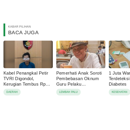
KABAR PILIHAN
BACA JUGA
Kabel Penangkal Petir
Pemerhati Anak Soroti
1 Juta Wa
TVRI Digondol,
Pembebasan Oknum
Terdeteks
Kerugian Tembus Rp80
Guru Pelaku
Diabetes
Juta
Pencabulan, Desak
DAERAH
LEMBAH PALU
KESEHATAN
Proses Hukum
Dilanjutkan