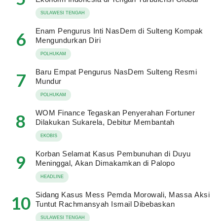
SULAWESI TENGAH
Enam Pengurus Inti NasDem di Sulteng Kompak
6
Mengundurkan Diri
POLHUKAM
Baru Empat Pengurus NasDem Sulteng Resmi
7
Mundur
POLHUKAM
WOM Finance Tegaskan Penyerahan Fortuner
8
Dilakukan Sukarela, Debitur Membantah
EKOBIS
Korban Selamat Kasus Pembunuhan di Duyu
9
Meninggal, Akan Dimakamkan di Palopo
HEADLINE
Sidang Kasus Mess Pemda Morowali, Massa Aksi
10
Tuntut Rachmansyah Ismail Dibebaskan
SULAWESI TENGAH