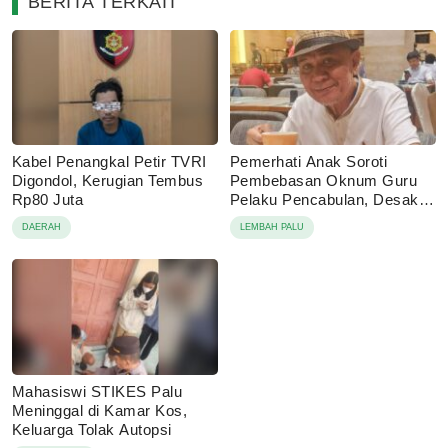
BERITA TERKAIT
Kabel Penangkal Petir TVRI
Pemerhati Anak Soroti
Digondol, Kerugian Tembus
Pembebasan Oknum Guru
Rp80 Juta
Pelaku Pencabulan, Desak
Proses Hukum Dilanjutkan
DAERAH
LEMBAH PALU
Mahasiswi STIKES Palu
Meninggal di Kamar Kos,
Keluarga Tolak Autopsi