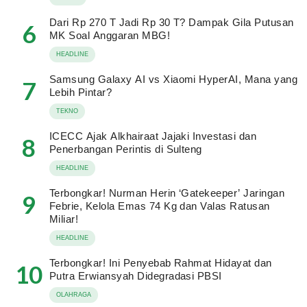
Dari Rp 270 T Jadi Rp 30 T? Dampak Gila Putusan
6
MK Soal Anggaran MBG!
HEADLINE
Samsung Galaxy AI vs Xiaomi HyperAI, Mana yang
7
Lebih Pintar?
TEKNO
ICECC Ajak Alkhairaat Jajaki Investasi dan
8
Penerbangan Perintis di Sulteng
HEADLINE
Terbongkar! Nurman Herin ‘Gatekeeper’ Jaringan
9
Febrie, Kelola Emas 74 Kg dan Valas Ratusan
Miliar!
HEADLINE
Terbongkar! Ini Penyebab Rahmat Hidayat dan
10
Putra Erwiansyah Didegradasi PBSI
OLAHRAGA