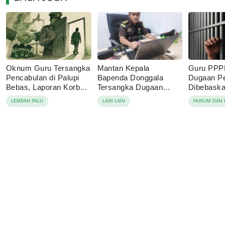
Oknum Guru Tersangka
Mantan Kepala
Guru PPP
Pencabulan di Palupi
Bapenda Donggala
Dugaan P
Bebas, Laporan Korban
Tersangka Dugaan
Dibebaskan
Berujung Damai
Korupsi Pajak Tambang
Sebut Lap
LEMBAH PALU
LAIN LAIN
HUKUM DAN 
Keluarga 