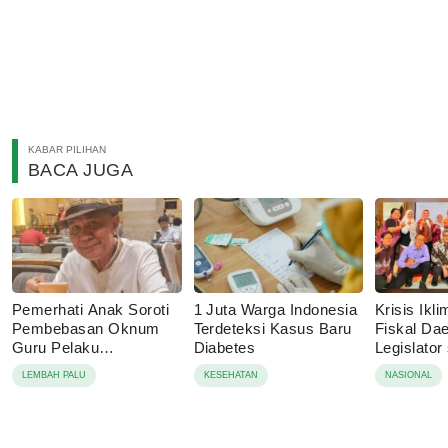
KABAR PILIHAN
BACA JUGA
Pemerhati Anak Soroti
1 Juta Warga Indonesia
Krisis Ik
Pembebasan Oknum
Terdeteksi Kasus Baru
Fiskal Dae
Guru Pelaku
Diabetes
Legislator
Pencabulan, Desak
Dorong A
LEMBAH PALU
KESEHATAN
NASIONAL
Proses Hukum
Ketahanan
Dilanjutkan