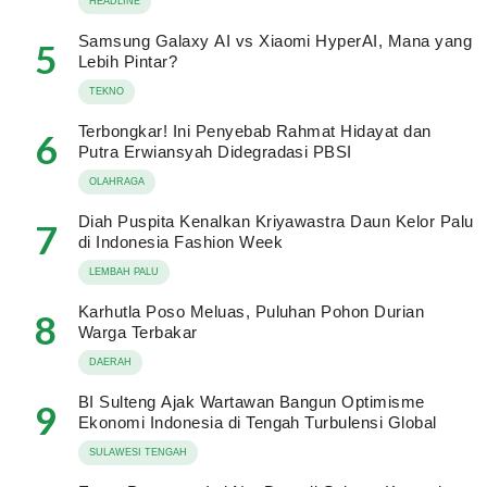
HEADLINE
Samsung Galaxy AI vs Xiaomi HyperAI, Mana yang
5
Lebih Pintar?
TEKNO
Terbongkar! Ini Penyebab Rahmat Hidayat dan
6
Putra Erwiansyah Didegradasi PBSI
OLAHRAGA
Diah Puspita Kenalkan Kriyawastra Daun Kelor Palu
7
di Indonesia Fashion Week
LEMBAH PALU
Karhutla Poso Meluas, Puluhan Pohon Durian
8
Warga Terbakar
DAERAH
BI Sulteng Ajak Wartawan Bangun Optimisme
9
Ekonomi Indonesia di Tengah Turbulensi Global
SULAWESI TENGAH