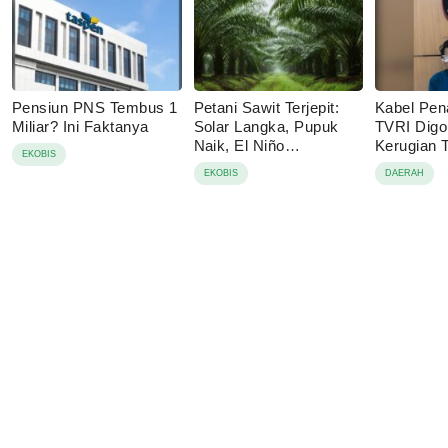
Pensiun PNS Tembus 1
Petani Sawit Terjepit:
Kabel Pen
Miliar? Ini Faktanya
Solar Langka, Pupuk
TVRI Digo
Naik, El Niño
Kerugian
EKOBIS
Mengancam
Juta
EKOBIS
DAERAH