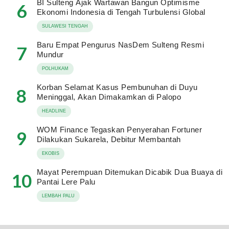
BI Sulteng Ajak Wartawan Bangun Optimisme
6
Ekonomi Indonesia di Tengah Turbulensi Global
SULAWESI TENGAH
Baru Empat Pengurus NasDem Sulteng Resmi
7
Mundur
POLHUKAM
Korban Selamat Kasus Pembunuhan di Duyu
8
Meninggal, Akan Dimakamkan di Palopo
HEADLINE
WOM Finance Tegaskan Penyerahan Fortuner
9
Dilakukan Sukarela, Debitur Membantah
EKOBIS
Mayat Perempuan Ditemukan Dicabik Dua Buaya di
10
Pantai Lere Palu
LEMBAH PALU