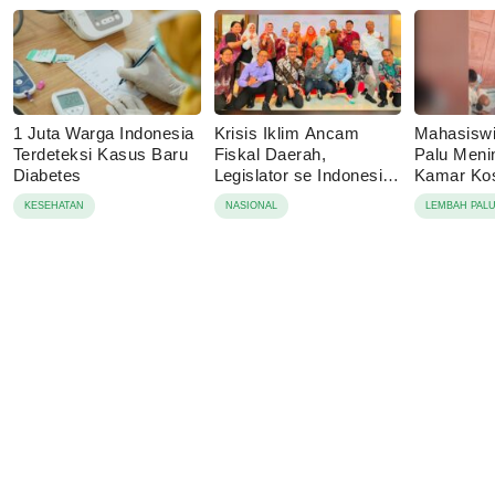
1 Juta Warga Indonesia
Krisis Iklim Ancam
Mahasisw
Terdeteksi Kasus Baru
Fiskal Daerah,
Palu Menin
Diabetes
Legislator se Indonesia
Kamar Kos
Dorong APBD Berbasis
Tolak Auto
KESEHATAN
NASIONAL
LEMBAH PAL
Ketahanan Lingkungan