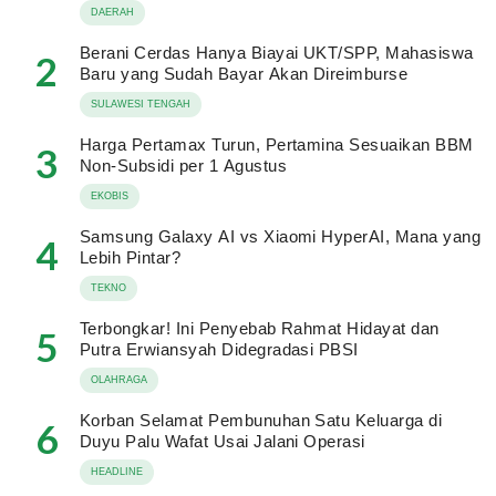
DAERAH
Berani Cerdas Hanya Biayai UKT/SPP, Mahasiswa
2
Baru yang Sudah Bayar Akan Direimburse
SULAWESI TENGAH
Harga Pertamax Turun, Pertamina Sesuaikan BBM
3
Non-Subsidi per 1 Agustus
EKOBIS
Samsung Galaxy AI vs Xiaomi HyperAI, Mana yang
4
Lebih Pintar?
TEKNO
Terbongkar! Ini Penyebab Rahmat Hidayat dan
5
Putra Erwiansyah Didegradasi PBSI
OLAHRAGA
Korban Selamat Pembunuhan Satu Keluarga di
6
Duyu Palu Wafat Usai Jalani Operasi
HEADLINE