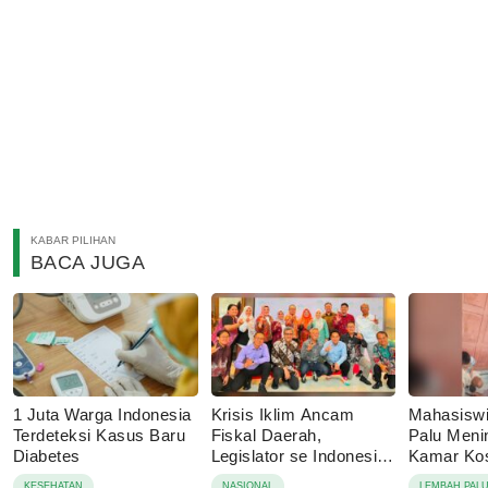
KABAR PILIHAN
BACA JUGA
1 Juta Warga Indonesia
Krisis Iklim Ancam
Mahasisw
Terdeteksi Kasus Baru
Fiskal Daerah,
Palu Menin
Diabetes
Legislator se Indonesia
Kamar Kos
Dorong APBD Berbasis
Tolak Auto
KESEHATAN
NASIONAL
LEMBAH PAL