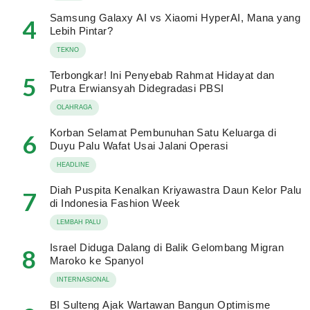
Samsung Galaxy AI vs Xiaomi HyperAI, Mana yang
4
Lebih Pintar?
TEKNO
Terbongkar! Ini Penyebab Rahmat Hidayat dan
5
Putra Erwiansyah Didegradasi PBSI
OLAHRAGA
Korban Selamat Pembunuhan Satu Keluarga di
6
Duyu Palu Wafat Usai Jalani Operasi
HEADLINE
Diah Puspita Kenalkan Kriyawastra Daun Kelor Palu
7
di Indonesia Fashion Week
LEMBAH PALU
Israel Diduga Dalang di Balik Gelombang Migran
8
Maroko ke Spanyol
INTERNASIONAL
BI Sulteng Ajak Wartawan Bangun Optimisme