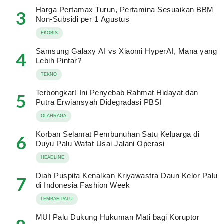
Harga Pertamax Turun, Pertamina Sesuaikan BBM
3
Non-Subsidi per 1 Agustus
EKOBIS
Samsung Galaxy AI vs Xiaomi HyperAI, Mana yang
4
Lebih Pintar?
TEKNO
Terbongkar! Ini Penyebab Rahmat Hidayat dan
5
Putra Erwiansyah Didegradasi PBSI
OLAHRAGA
Korban Selamat Pembunuhan Satu Keluarga di
6
Duyu Palu Wafat Usai Jalani Operasi
HEADLINE
Diah Puspita Kenalkan Kriyawastra Daun Kelor Palu
7
di Indonesia Fashion Week
LEMBAH PALU
MUI Palu Dukung Hukuman Mati bagi Koruptor