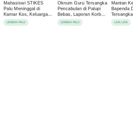
Mahasiswi STIKES
Oknum Guru Tersangka
Mantan Ke
Palu Meninggal di
Pencabulan di Palupi
Bapenda 
Kamar Kos, Keluarga
Bebas, Laporan Korban
Tersangk
Tolak Autopsi
Berujung Damai
Korupsi P
LEMBAH PALU
LEMBAH PALU
LAIN LAIN