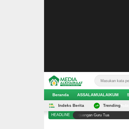
Beranda
ASSALAMUALAIKUM
Indeks Berita
Trending
EKOBIS
Polit
HEADLINE
di Antara Kening Penghalang Perjuangan Guru Tua
Ani