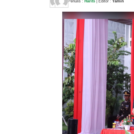
Penulis :
Harits
| Editor :
Yamin