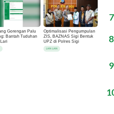
7
ng Gorengan Palu
Optimalisasi Pengumpulan
8
ng: Bantah Tuduhan
ZIS, BAZNAS Sigi Bentuk
Lari
UPZ di Polres Sigi
N
LAIN LAIN
9
1