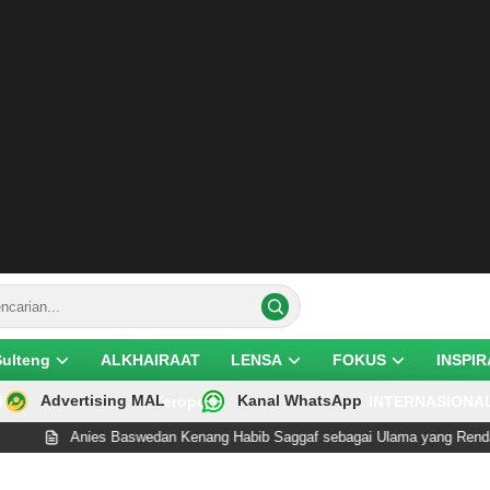
Sulteng
ALKHAIRAAT
LENSA
FOKUS
INSPIR
Advertising MAL
Kanal WhatsApp
ik
Teropong
INTERNASIONA
es Baswedan Kenang Habib Saggaf sebagai Ulama yang Rendah Hati dan Pe