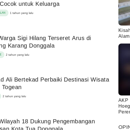
Cocok untuk Keluarga
ALAN
1 tahun yang lalu
Kisa
Alam
Warga Sigi Hilang Terseret Arus di
ung Karang Donggala
E
2 tahun yang lalu
 Ali Bertekad Perbaiki Destinasi Wisata
u Togean
2 tahun yang lalu
AKP 
Hoeg
Pere
Wilayah 18 Dukung Pengembangan
OPI
san Kota Tua Donggala