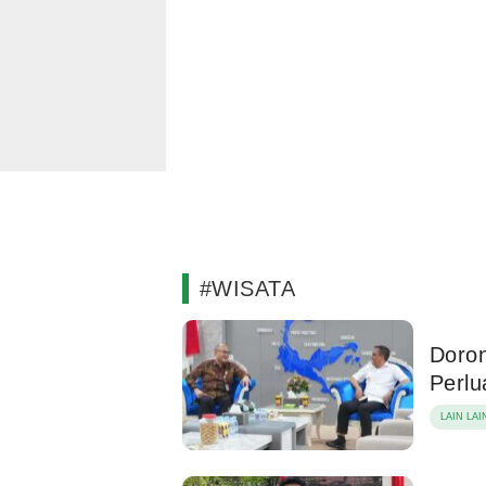
#WISATA
Doron
Perlu
LAIN LAI