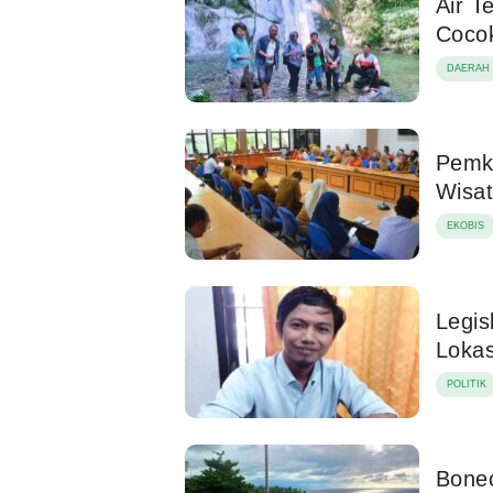
Air T
Cocok
DAERAH
Pemk
Wisat
EKOBIS
Legis
Lokas
POLITIK
Boneo