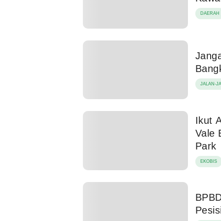
DAERAH
Jang
Bangk
JALAN-J
Ikut 
Vale 
Park
EKOBIS
BPBD
Pesis