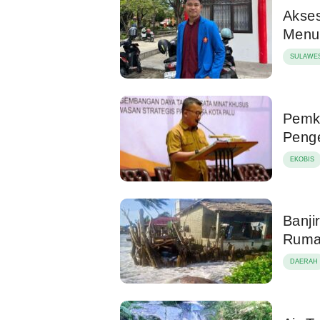
Akses
Menu
SULAWES
Pemko
Peng
EKOBIS
Banji
Ruma
DAERAH