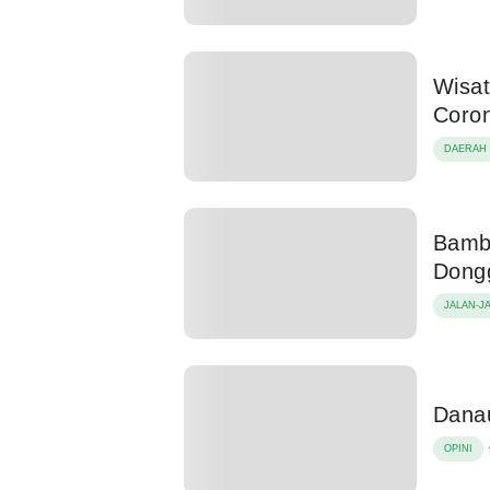
Wisat
Coro
DAERAH
Bamba
Dong
JALAN-J
Danau
OPINI