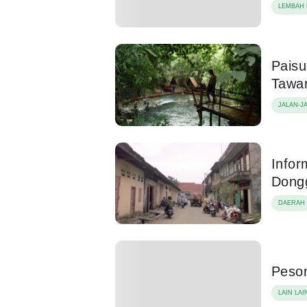
LEMBAH 
Paisu
Tawa
JALAN-J
Infor
Dong
DAERAH
Peson
LAIN LAI