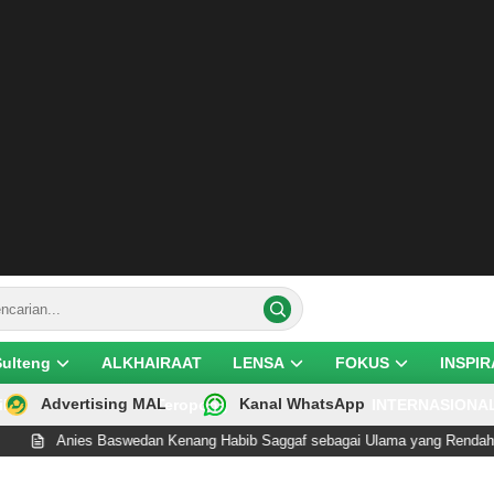
Sulteng
ALKHAIRAAT
LENSA
FOKUS
INSPIR
Advertising MAL
Kanal WhatsApp
ik
Teropong
INTERNASIONA
ies Baswedan Kenang Habib Saggaf sebagai Ulama yang Rendah Hati dan P