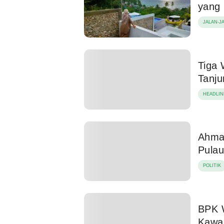
yang 
JALAN-J
Tiga 
Tanj
HEADLIN
Ahmad
Pula
POLITIK
BPK 
Kawa