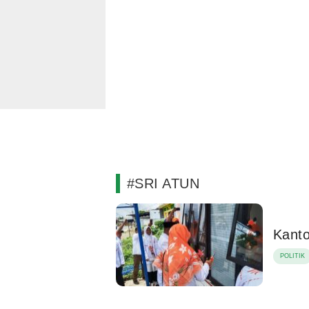
#SRI ATUN
Kant
POLITIK