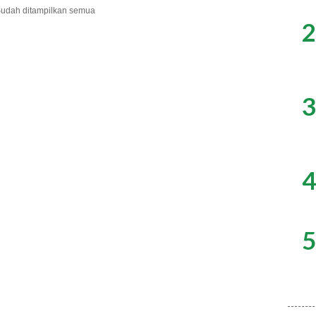
udah ditampilkan semua
2
3
4
5