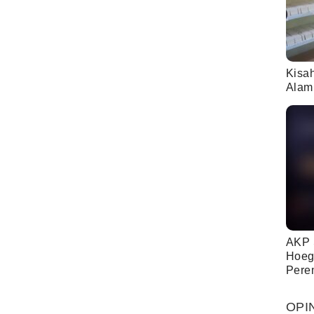
Kisa
Alam
AKP 
Hoeg
Pere
OPI