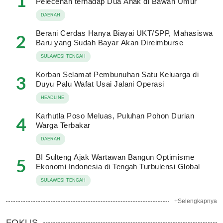
1
Pelecehan terhadap Dua Anak di Bawah Umur
DAERAH
Berani Cerdas Hanya Biayai UKT/SPP, Mahasiswa
2
Baru yang Sudah Bayar Akan Direimburse
SULAWESI TENGAH
Korban Selamat Pembunuhan Satu Keluarga di
3
Duyu Palu Wafat Usai Jalani Operasi
HEADLINE
Karhutla Poso Meluas, Puluhan Pohon Durian
4
Warga Terbakar
DAERAH
BI Sulteng Ajak Wartawan Bangun Optimisme
5
Ekonomi Indonesia di Tengah Turbulensi Global
SULAWESI TENGAH
+Selengkapnya
FOKUS