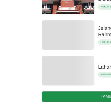
HUKUM D
Jelan
Rahma
HUKUM D
Laha
HEADLIN
TAMB