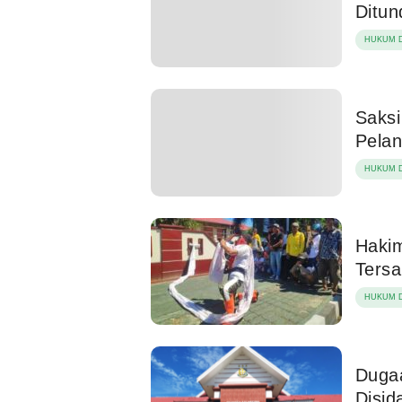
Ditun
HUKUM D
Saksi
Pelan
HUKUM D
Haki
Ters
HUKUM D
Duga
Disid