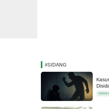
#SIDANG
Kasus
Disid
HUKUM D