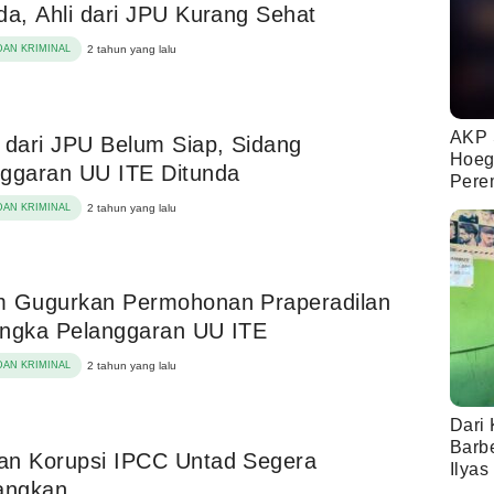
da, Ahli dari JPU Kurang Sehat
AN KRIMINAL
2 tahun yang lalu
AKP 
 dari JPU Belum Siap, Sidang
Hoeg
ggaran UU ITE Ditunda
Pere
AN KRIMINAL
2 tahun yang lalu
m Gugurkan Permohonan Praperadilan
angka Pelanggaran UU ITE
AN KRIMINAL
2 tahun yang lalu
Dari 
Barb
an Korupsi IPCC Untad Segera
Ilyas
angkan