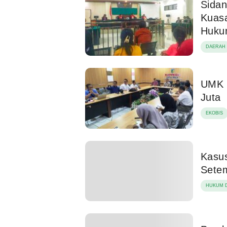
Sidan
Kuas
Huk
DAERAH
UMK 
Juta
EKOBIS
Kasus
Sete
HUKUM D