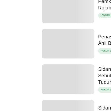
Pemko
Rujab
LEMBAH 
Pena
Ahli 
HUKUM D
Sidan
Sebut
Tudu
HUKUM D
Sida