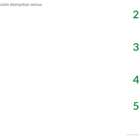
udah ditampilkan semua
2
3
4
5