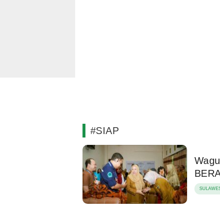
#SIAP
Wagub
BERA
SULAWES