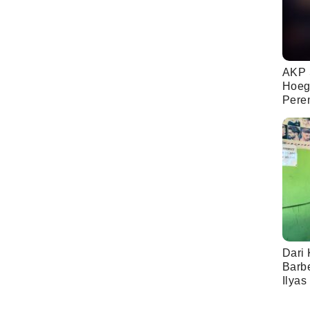
AKP 
Hoeg
Pere
Dari 
Barb
Ilyas