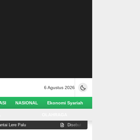
6 Agustus 2026
ASI
NASIONAL
Ekonomi Syariah
L
OLAHRAGA
re Palu
Disebut Lakukan Pelanggaran di Pantai Watus