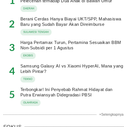
1
Pelecehan terhadap Dua Anak di Bawah Umur
DAERAH
Berani Cerdas Hanya Biayai UKT/SPP, Mahasiswa
2
Baru yang Sudah Bayar Akan Direimburse
SULAWESI TENGAH
Harga Pertamax Turun, Pertamina Sesuaikan BBM
3
Non-Subsidi per 1 Agustus
EKOBIS
Samsung Galaxy AI vs Xiaomi HyperAI, Mana yang
4
Lebih Pintar?
TEKNO
Terbongkar! Ini Penyebab Rahmat Hidayat dan
5
Putra Erwiansyah Didegradasi PBSI
OLAHRAGA
+Selengkapnya
FOKUS