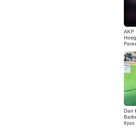
AKP 
Hoeg
Pere
Dari 
Barb
Ilyas