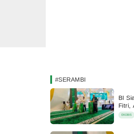
#SERAMBI
BI Si
Fitri
EKOBIS