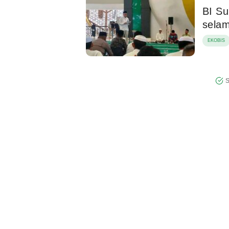
BI Su
selam
EKOBIS
S