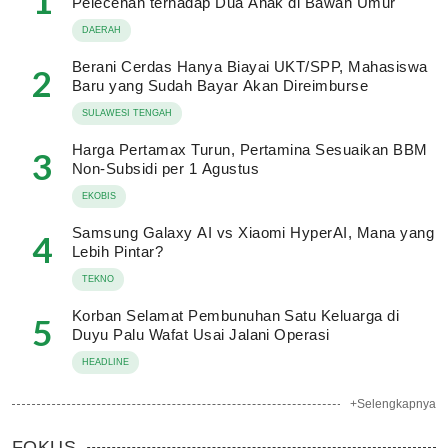
1
Pelecehan terhadap Dua Anak di Bawah Umur
DAERAH
Berani Cerdas Hanya Biayai UKT/SPP, Mahasiswa
2
Baru yang Sudah Bayar Akan Direimburse
SULAWESI TENGAH
Harga Pertamax Turun, Pertamina Sesuaikan BBM
3
Non-Subsidi per 1 Agustus
EKOBIS
Samsung Galaxy AI vs Xiaomi HyperAI, Mana yang
4
Lebih Pintar?
TEKNO
Korban Selamat Pembunuhan Satu Keluarga di
5
Duyu Palu Wafat Usai Jalani Operasi
HEADLINE
+Selengkapnya
FOKUS