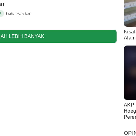
an
N
3 tahun yang lalu
Kisa
AH LEBIH BANYAK
Alam
AKP 
Hoeg
Pere
OPI