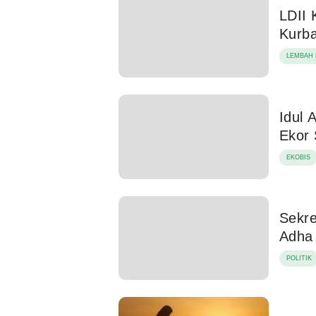
LDII 
Kurb
LEMBAH 
Idul 
Ekor 
EKOBIS
Sekre
Adha 
POLITIK