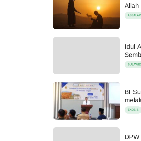
Allah
ASSALA
Idul 
Sembe
SULAWES
BI Su
melal
EKOBIS
DPW 