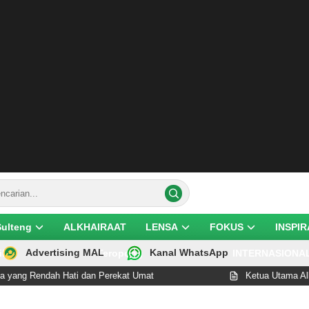
Sulteng
ALKHAIRAAT
LENSA
FOKUS
INSPIR
Advertising MAL
Kanal WhatsApp
ik
Teropong
INTERNASIONA
Rendah Hati dan Perekat Umat
Ketua Utama Alkhairaa