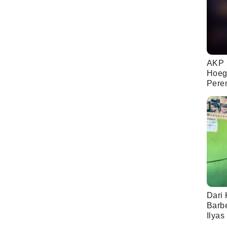
AKP 
Hoeg
Pere
Dari 
Barb
Ilyas