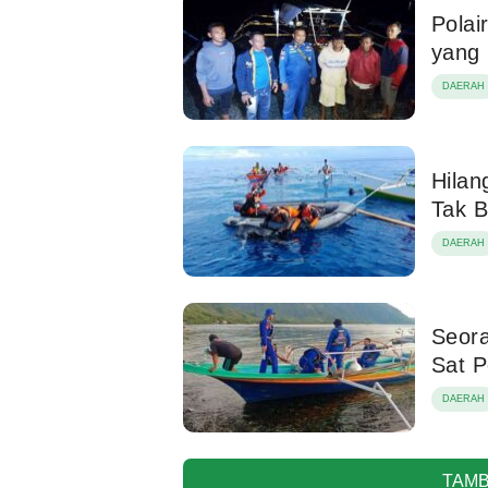
Polai
yang 
DAERAH
Hilan
Tak 
DAERAH
Seora
Sat P
DAERAH
TAMB