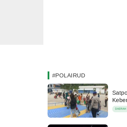
#POLAIRUD
Satpo
Kebe
DAERAH