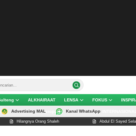
Sulteng
ALKHAIRAAT
LENSA
FOKUS
INSPIR
Advertising MAL
Kanal WhatsApp
ik
Teropong
INTERNASIONA
Hilangnya Orang Shaleh
Abdul El Sayed Selangkah