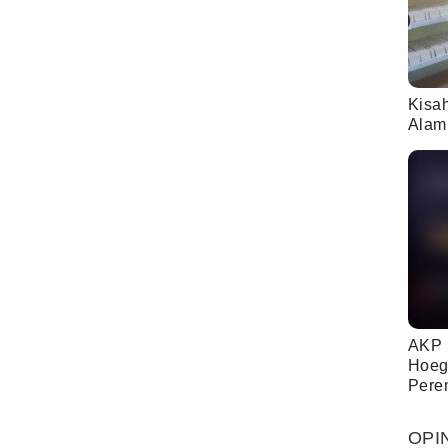
Kisa
Alam
AKP 
Hoeg
Pere
OPI