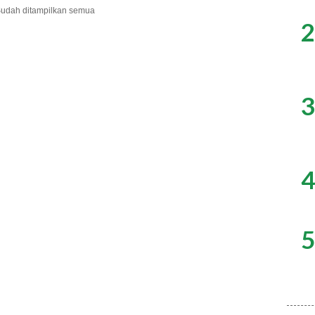
udah ditampilkan semua
2
3
4
5