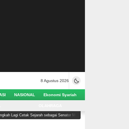
8 Agustus 2026
ASI
NASIONAL
Ekonomi Syariah
L
OLAHRAGA
 Lagi Cetak Sejarah sebagai Senator Muslim Pertama AS