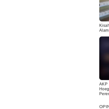
Kisa
Alam
AKP 
Hoeg
Pere
OPI