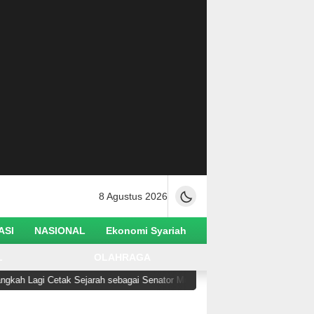
8 Agustus 2026
ASI
NASIONAL
Ekonomi Syariah
L
OLAHRAGA
Lagi Cetak Sejarah sebagai Senator Muslim Pertama AS