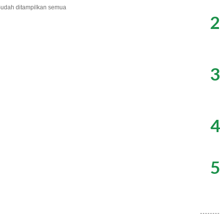
udah ditampilkan semua
2
3
4
5