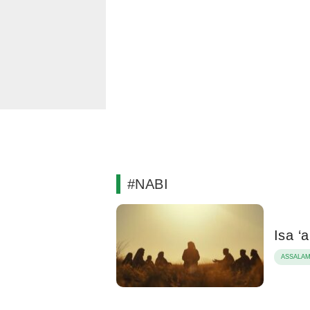
#NABI
Isa ‘
ASSALA