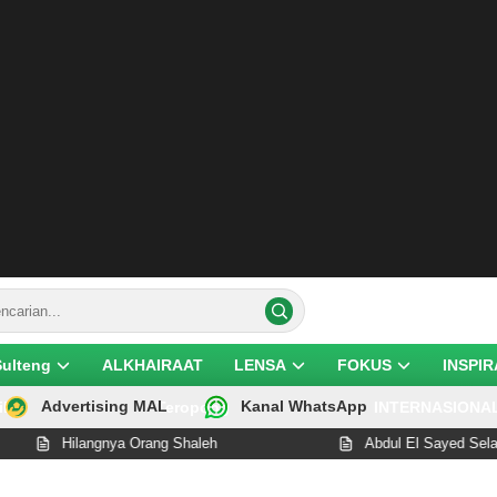
Sulteng
ALKHAIRAAT
LENSA
FOKUS
INSPIR
Advertising MAL
Kanal WhatsApp
ik
Teropong
INTERNASIONA
Hilangnya Orang Shaleh
Abdul El Sayed Selangkah 