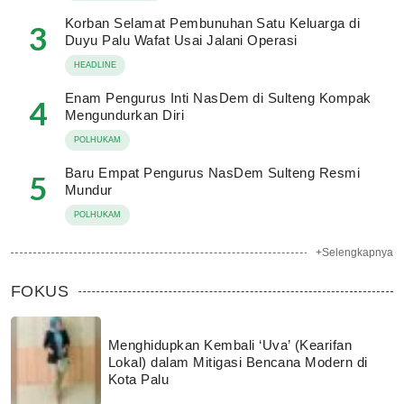
Korban Selamat Pembunuhan Satu Keluarga di
3
Duyu Palu Wafat Usai Jalani Operasi
HEADLINE
Enam Pengurus Inti NasDem di Sulteng Kompak
4
Mengundurkan Diri
POLHUKAM
Baru Empat Pengurus NasDem Sulteng Resmi
5
Mundur
POLHUKAM
+Selengkapnya
FOKUS
Menghidupkan Kembali ‘Uva’ (Kearifan
Lokal) dalam Mitigasi Bencana Modern di
Kota Palu