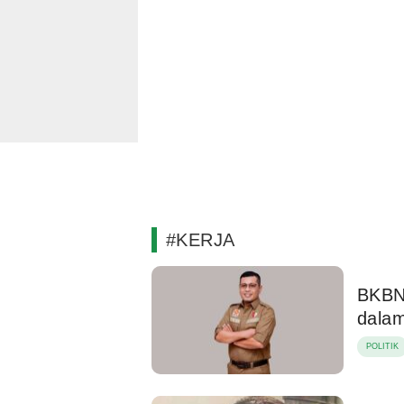
#KERJA
BKBN 
dala
POLITIK