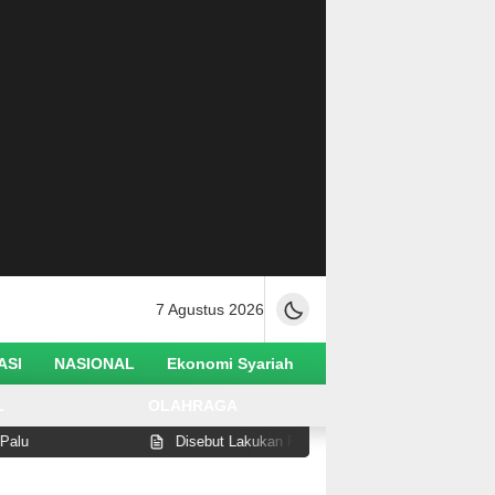
7 Agustus 2026
ASI
NASIONAL
Ekonomi Syariah
L
OLAHRAGA
Disebut Lakukan Pelanggaran di Pantai Watusampu, Wabup