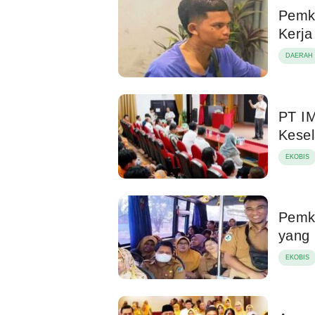
Pemk
Kerja
DAERAH
PT I
Kese
EKOBIS
Pemko
yang 
EKOBIS