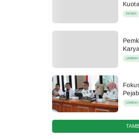
Kuot
EKOBIS
Pemk
Kary
LEMBAH 
Fokus
Pejab
LEMBAH 
TAMB