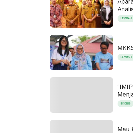
Apara
Anali
LEMBAH 
MKKS
LEMBAH 
“IMIP
Menja
EKOBIS
Mau K