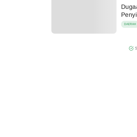
Dugaa
Penyi
DAERAH
S