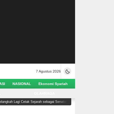
7 Agustus 2026
ASI
NASIONAL
Ekonomi Syariah
L
OLAHRAGA
ah Lagi Cetak Sejarah sebagai Senator Muslim Pertama AS