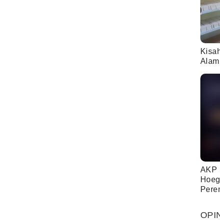
Kisa
Alam
AKP 
Hoeg
Pere
OPI