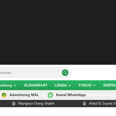
Sulteng
ALKHAIRAAT
LENSA
FOKUS
INSPIR
Advertising MAL
Kanal WhatsApp
ik
Teropong
INTERNASIONA
Hilangnya Orang Shaleh
Abdul El Sayed Selangk