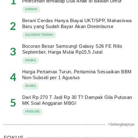
1
Pelecehan terhadap Dua Anak di Bawah Umur
DAERAH
Berani Cerdas Hanya Biayai UKT/SPP, Mahasiswa
2
Baru yang Sudah Bayar Akan Direimburse
SULAWESI TENGAH
Bocoran Besar Samsung! Galaxy S26 FE Rilis
3
September, Harga Mulai Rp15,5 Juta!
EKOBIS
Harga Pertamax Turun, Pertamina Sesuaikan BBM
4
Non-Subsidi per 1 Agustus
EKOBIS
Dari Rp 270 T Jadi Rp 30 T? Dampak Gila Putusan
5
MK Soal Anggaran MBG!
HEADLINE
+Selengkapnya
FOKUS