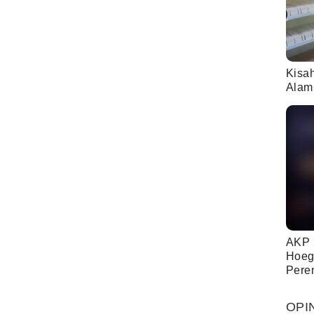
Kisa
Alam
AKP 
Hoeg
Pere
OPI