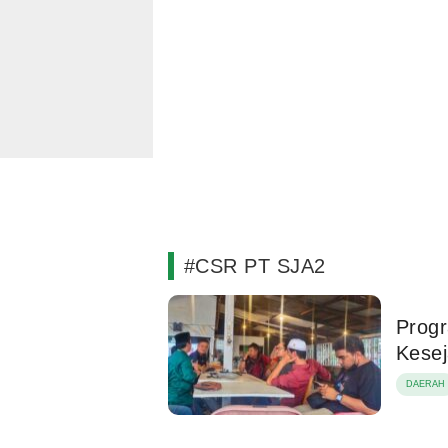
#CSR PT SJA2
Prog
Kesej
DAERAH