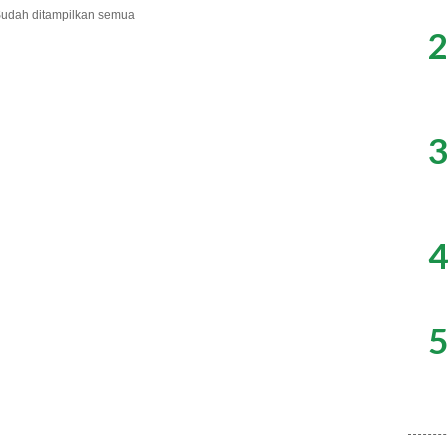
udah ditampilkan semua
2
3
4
5