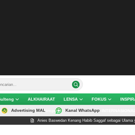
Sulteng
ALKHAIRAAT
LENSA
FOKUS
INSPIR
Advertising MAL
Kanal WhatsApp
ik
Teropong
INTERNASIONA
Anies Baswedan Kenang Habib Saggaf sebagai Ulama yang R