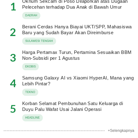
Oknum Sekcam di Poso Dilaporkan atas Dugaan
1
Pelecehan terhadap Dua Anak di Bawah Umur
DAERAH
Berani Cerdas Hanya Biayai UKT/SPP, Mahasiswa
2
Baru yang Sudah Bayar Akan Direimburse
SULAWESI TENGAH
Harga Pertamax Turun, Pertamina Sesuaikan BBM
3
Non-Subsidi per 1 Agustus
EKOBIS
Samsung Galaxy AI vs Xiaomi HyperAI, Mana yang
4
Lebih Pintar?
TEKNO
Korban Selamat Pembunuhan Satu Keluarga di
5
Duyu Palu Wafat Usai Jalani Operasi
HEADLINE
+Selengkapnya