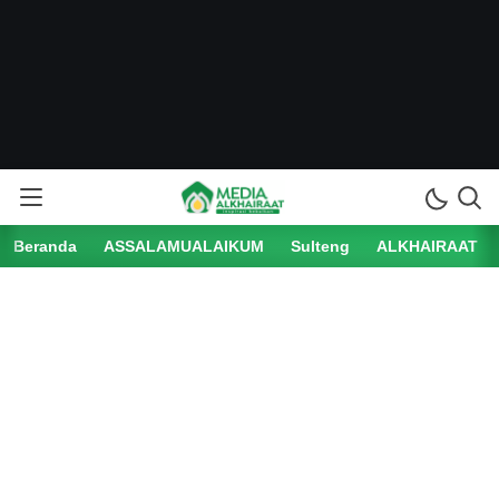
Media Alkhairaat
Inspirasi Kebaikan
Beranda
ASSALAMUALAIKUM
Sulteng
ALKHAIRAAT