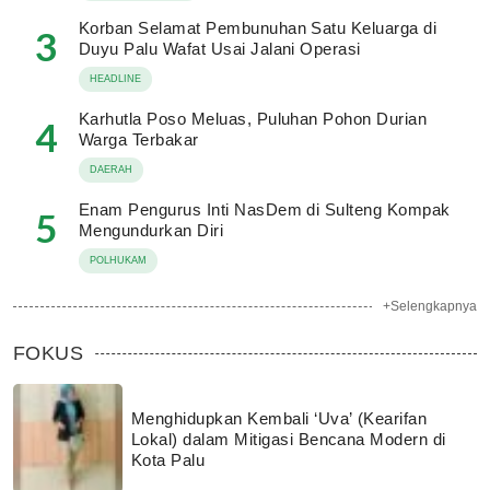
Korban Selamat Pembunuhan Satu Keluarga di
3
Duyu Palu Wafat Usai Jalani Operasi
HEADLINE
Karhutla Poso Meluas, Puluhan Pohon Durian
4
Warga Terbakar
DAERAH
Enam Pengurus Inti NasDem di Sulteng Kompak
5
Mengundurkan Diri
POLHUKAM
+Selengkapnya
FOKUS
Menghidupkan Kembali ‘Uva’ (Kearifan
Lokal) dalam Mitigasi Bencana Modern di
Kota Palu