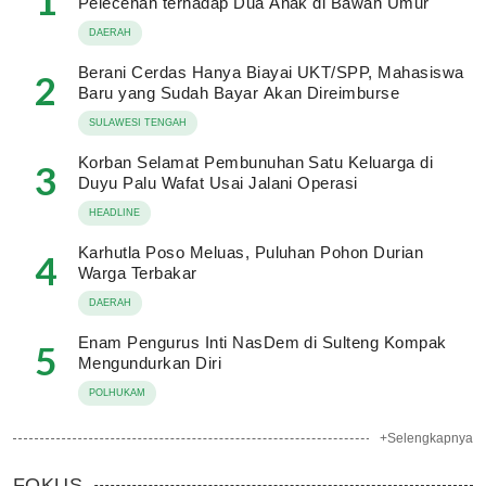
1
Pelecehan terhadap Dua Anak di Bawah Umur
DAERAH
Berani Cerdas Hanya Biayai UKT/SPP, Mahasiswa
2
Baru yang Sudah Bayar Akan Direimburse
SULAWESI TENGAH
Korban Selamat Pembunuhan Satu Keluarga di
3
Duyu Palu Wafat Usai Jalani Operasi
HEADLINE
Karhutla Poso Meluas, Puluhan Pohon Durian
4
Warga Terbakar
DAERAH
Enam Pengurus Inti NasDem di Sulteng Kompak
5
Mengundurkan Diri
POLHUKAM
+Selengkapnya
FOKUS