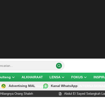
Sulteng
ALKHAIRAAT
LENSA
FOKUS
INSPIR
Advertising MAL
Kanal WhatsApp
ik
Teropong
INTERNASIONA
nya Orang Shaleh
Abdul El Sayed Selangkah Lagi Cet