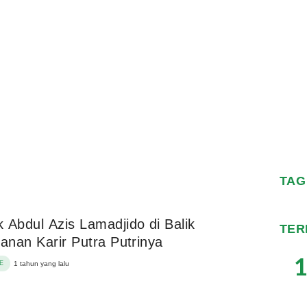
TAG
 Abdul Azis Lamadjido di Balik
TER
lanan Karir Putra Putrinya
1
E
1 tahun yang lalu