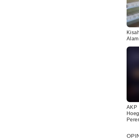
Kisa
Alam
AKP 
Hoeg
Pere
OPI