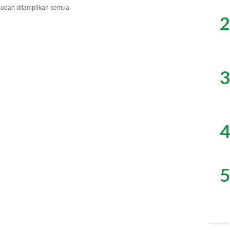
udah ditampilkan semua
2
3
4
5