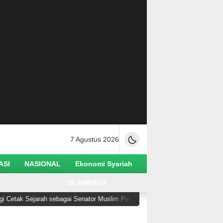
7 Agustus 2026
ASI
NASIONAL
Ekonomi Syariah
L
OLAHRAGA
ak Sejarah sebagai Senator Muslim Pertama AS
Buruh