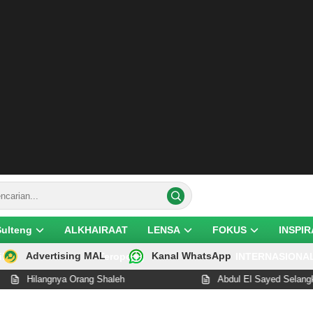
Sulteng
ALKHAIRAAT
LENSA
FOKUS
INSPIR
Advertising MAL
Kanal WhatsApp
ik
Teropong
INTERNASIONA
Hilangnya Orang Shaleh
Abdul El Sayed Selangkah Lag