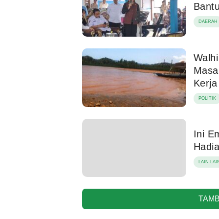
Bantu
DAERAH
Walhi
Masa
Kerja
POLITIK
Ini E
Hadia
LAIN LAI
TAMB