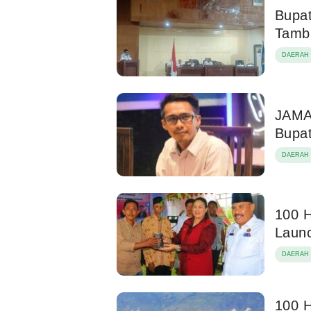
Bupat
Tamba
DAERAH
JAMAN
Bupa
DAERAH
100 H
Laun
DAERAH
100 H