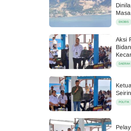
Dinil
Masa
EKOBIS
Aksi 
Bidan
Keca
DAERAH
Ketua
Seir
POLITIK
Pelay