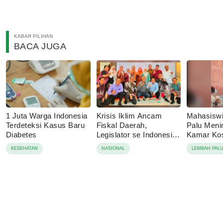
KABAR PILIHAN
BACA JUGA
1 Juta Warga Indonesia
Krisis Iklim Ancam
Mahasisw
Terdeteksi Kasus Baru
Fiskal Daerah,
Palu Menin
Diabetes
Legislator se Indonesia
Kamar Kos
Dorong APBD Berbasis
Tolak Auto
KESEHATAN
NASIONAL
LEMBAH PAL
Ketahanan Lingkungan