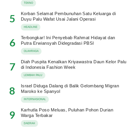
TEKNO
Korban Selamat Pembunuhan Satu Keluarga di
5
Duyu Palu Wafat Usai Jalani Operasi
HEADLINE
Terbongkar! Ini Penyebab Rahmat Hidayat dan
6
Putra Erwiansyah Didegradasi PBSI
OLAHRAGA
Diah Puspita Kenalkan Kriyawastra Daun Kelor Palu
7
di Indonesia Fashion Week
LEMBAH PALU
Israel Diduga Dalang di Balik Gelombang Migran
8
Maroko ke Spanyol
INTERNASIONAL
Karhutla Poso Meluas, Puluhan Pohon Durian
9
Warga Terbakar
DAERAH