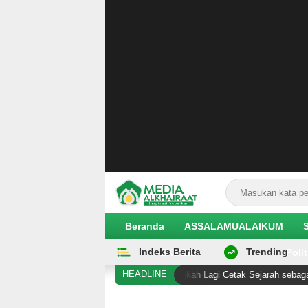
Beranda
ASSALAMUALAIKUM
Indeks Berita
Trending
EKOBIS
Polit
HEADLINE
Abdul El Sayed Selangkah Lagi Cetak Sejarah sebagai Senator M