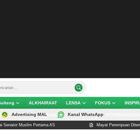
Sulteng
ALKHAIRAAT
LENSA
FOKUS
INSPIR
Advertising MAL
Kanal WhatsApp
ik
Teropong
INTERNASIONA
uslim Pertama AS
Mayat Perempuan Ditemukan Dicabik 