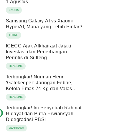
1 Agustus
EKOBIS
Samsung Galaxy AI vs Xiaomi
HyperAI, Mana yang Lebih Pintar?
TEKNO
ICECC Ajak Alkhairaat Jajaki
Investasi dan Penerbangan
Perintis di Sulteng
HEADLINE
Terbongkar! Nurman Herin
‘Gatekeeper’ Jaringan Febrie,
Kelola Emas 74 Kg dan Valas
Ratusan Miliar!
HEADLINE
Terbongkar! Ini Penyebab Rahmat
0
Hidayat dan Putra Erwiansyah
Didegradasi PBSI
OLAHRAGA