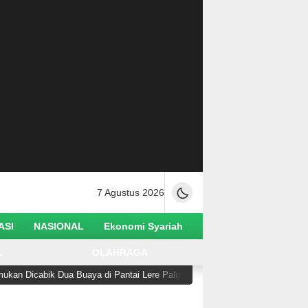
7 Agustus 2026
ASI
NASIONAL
Ekonomi Syariah
L
OLAHRAGA
Dua Buaya di Pantai Lere Palu
Hilangnya Orang Sha