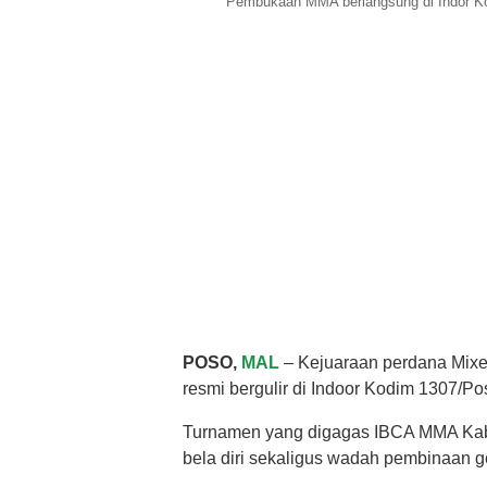
Pembukaan MMA berlangsung di Indor Kod
POSO,
MAL
– Kejuaraan perdana Mixed
resmi bergulir di Indoor Kodim 1307/Pos
Turnamen yang digagas IBCA MMA Kabup
bela diri sekaligus wadah pembinaan 