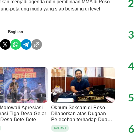
2
apkan menjadi agenda rutin pembinaan MMA di Poso
rung-petarung muda yang siap bersaing di level
3
Bagikan
4
5
 Morowali Apresiasi
Oknum Sekcam di Poso
rasi Tiga Desa Gelar
Dilaporkan atas Dugaan
Desa Bete-Bete
Pelecehan terhadap Dua
6
Anak di Bawah Umur
DAERAH