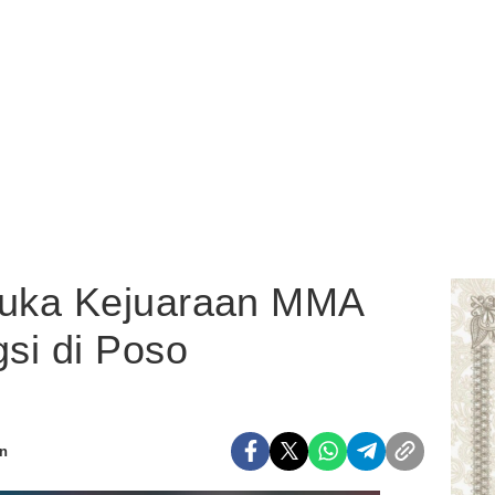
uka Kejuaraan MMA
si di Poso
n