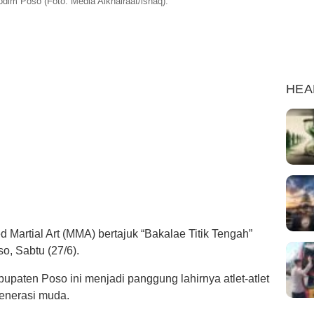
im Poso (Foto: Media Alkhairaat/ishaq).
HEA
 Martial Art (MMA) bertajuk “Bakalae Titik Tengah”
o, Sabtu (27/6).
aten Poso ini menjadi panggung lahirnya atlet-atlet
generasi muda.