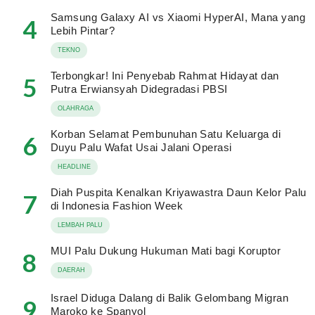
Samsung Galaxy AI vs Xiaomi HyperAI, Mana yang
4
Lebih Pintar?
TEKNO
Terbongkar! Ini Penyebab Rahmat Hidayat dan
5
Putra Erwiansyah Didegradasi PBSI
OLAHRAGA
Korban Selamat Pembunuhan Satu Keluarga di
6
Duyu Palu Wafat Usai Jalani Operasi
HEADLINE
Diah Puspita Kenalkan Kriyawastra Daun Kelor Palu
7
di Indonesia Fashion Week
LEMBAH PALU
MUI Palu Dukung Hukuman Mati bagi Koruptor
8
DAERAH
Israel Diduga Dalang di Balik Gelombang Migran
9
Maroko ke Spanyol