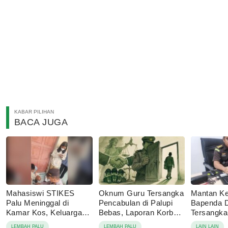
KABAR PILIHAN
BACA JUGA
Mahasiswi STIKES
Oknum Guru Tersangka
Mantan Ke
Palu Meninggal di
Pencabulan di Palupi
Bapenda 
Kamar Kos, Keluarga
Bebas, Laporan Korban
Tersangk
Tolak Autopsi
Berujung Damai
Korupsi P
LEMBAH PALU
LEMBAH PALU
LAIN LAIN